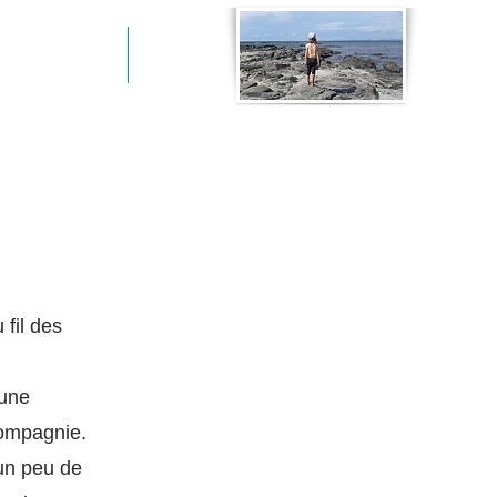
os spectacles
More
 fil des
eune
Compagnie.
 un peu de